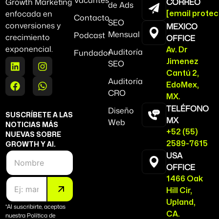
CORREO
Growth Marketing
de Ads
enfocada en
[email protec
Contacto
SEO
conversiones y
MEXICO
Mensual
Podcast
crecimiento
OFFICE
exponencial.
Av. Dr
Auditoría
Fundador
Jimenez
SEO
Cantú 2,
Auditoría
EdoMex,
CRO
MX.
TELÉFONO
Diseño
SUSCRÍBETE A LAS
MX
Web
NOTICIAS MÁS
+52 (55)
NUEVAS SOBRE
2589-7615
GROWTH Y AI.
N
USA
o
OFFICE
m
C
1466 Oak
b
o
r
Hill Cir,
r
e
Upland,
r
*Al suscribirte, aceptas
CA.
nuestra Política de
e