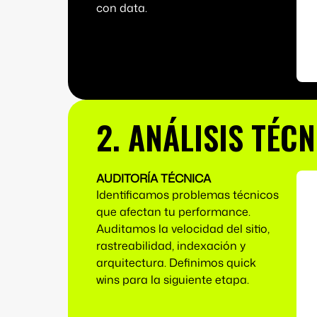
con data.
2. ANÁLISIS TÉC
AUDITORÍA TÉCNICA
Identificamos problemas técnicos
que afectan tu performance.
Auditamos la velocidad del sitio,
rastreabilidad, indexación y
arquitectura. Definimos quick
wins para la siguiente etapa.