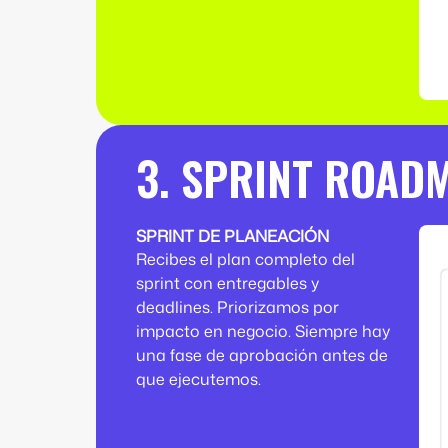
3. SPRINT ROAD
SPRINT DE PLANEACIÓN
Recibes el plan completo del
sprint con entregables y
deadlines. Priorizamos por
impacto en negocio. Siempre hay
una fase de aprobación antes de
que ejecutemos.