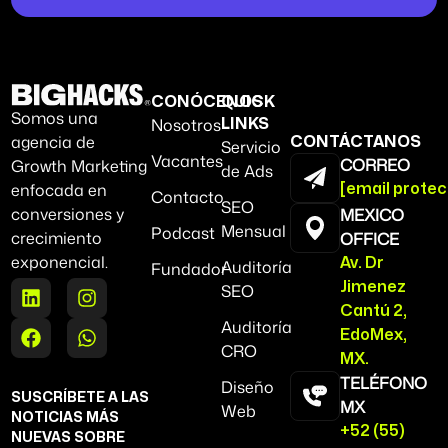
CONÓCENOS
QUICK
Somos una
Nosotros
LINKS
agencia de
CONTÁCTANOS
Servicio
Vacantes
CORREO
Growth Marketing
de Ads
enfocada en
[email protec
Contacto
SEO
conversiones y
MEXICO
Mensual
Podcast
crecimiento
OFFICE
exponencial.
Av. Dr
Auditoría
Fundador
Jimenez
SEO
Cantú 2,
Auditoría
EdoMex,
CRO
MX.
TELÉFONO
Diseño
SUSCRÍBETE A LAS
MX
Web
NOTICIAS MÁS
+52 (55)
NUEVAS SOBRE