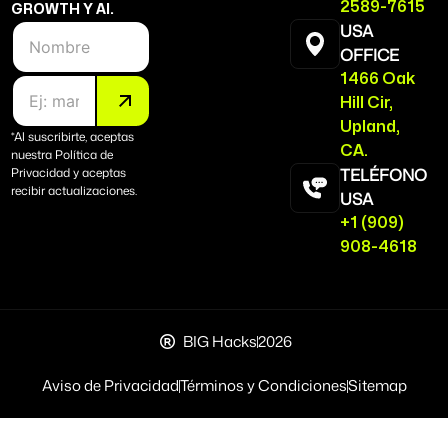
2589-7615
GROWTH Y AI.
N
USA
o
OFFICE
m
C
1466 Oak
b
o
r
Hill Cir,
r
e
Upland,
r
*Al suscribirte, aceptas
CA.
nuestra Política de
e
Privacidad y aceptas
TELÉFONO
o
recibir actualizaciones.
E
USA
l
+1 (909)
e
908-4618
c
t
r
ó
n
BIG Hacks
2026
i
c
o
Aviso de Privacidad
Términos y Condiciones
Sitemap